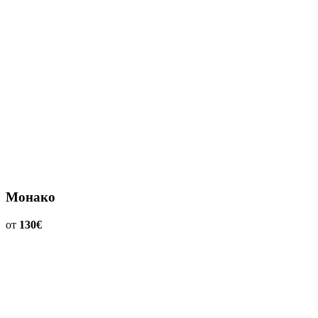
Монако
от
130€