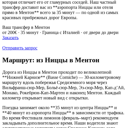
которая отличает его от гламурных соседей. Наш частный
трансфер доставит вас из **аэропорта Ниццы или отеля
прямо в Ментон** всего за 35 минут — по одной из самых
красивых прибрежных дорог Европы.
Ваш трансфер в Ментон
от 200€ · 35 минут · Граница с Италией · от двери до двери
Заказать
Отправить запрос
Маршрут: из Ниццы в Ментон
Дорога из Ниццы в Ментон проходит по великолепной
**Нижней Карнизе** (Basse Corniche) — 30-километровому
маршруту вдоль побережья Средиземного моря через
Вильфранш-сюр-Мер, Больё-сюр-Мер, Эз-сюр-Мер, Кап-д’Ай,
Монако, Рокебрюн-Кап-Мартен и наконец Ментон. Каждый
километр открывает новый вид с открытки.
Поездка занимает около **35 минут из центра Ниццы** и
**40 минут из аэропорта Ниццы** в зависимости от трафика.
Во время Фестиваля лимонов (февраль–март) рекомендуем
закладывать дополнительное время. Наши водители знают