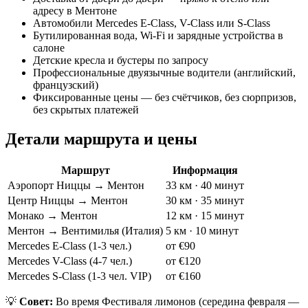
адресу в Ментоне
Автомобили Mercedes E-Class, V-Class или S-Class
Бутилированная вода, Wi-Fi и зарядные устройства в
салоне
Детские кресла и бустеры по запросу
Профессиональные двуязычные водители (английский,
французский)
Фиксированные цены — без счётчиков, без сюрпризов,
без скрытых платежей
Детали маршрута и цены
Маршрут
Информация
Аэропорт Ниццы → Ментон
33 км · 40 минут
Центр Ниццы → Ментон
30 км · 35 минут
Монако → Ментон
12 км · 15 минут
Ментон → Вентимилья (Италия)
5 км · 10 минут
Mercedes E-Class (1-3 чел.)
от €90
Mercedes V-Class (4-7 чел.)
от €120
Mercedes S-Class (1-3 чел. VIP)
от €160
💡
Совет:
Во время Фестиваля лимонов (середина февраля —