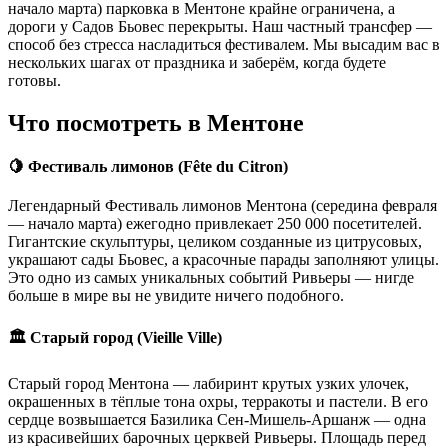
начало марта) парковка в Ментоне крайне ограничена, а
дороги у Садов Бьовес перекрыты. Наш частный трансфер —
способ без стресса насладиться фестивалем. Мы высадим вас в
нескольких шагах от праздника и заберём, когда будете
готовы.
Что посмотреть в Ментоне
🍋 Фестиваль лимонов (Fête du Citron)
Легендарный Фестиваль лимонов Ментона (середина февраля
— начало марта) ежегодно привлекает 250 000 посетителей.
Гигантские скульптуры, целиком созданные из цитрусовых,
украшают сады Бьовес, а красочные парады заполняют улицы.
Это одно из самых уникальных событий Ривьеры — нигде
больше в мире вы не увидите ничего подобного.
🏛️ Старый город (Vieille Ville)
Старый город Ментона — лабиринт крутых узких улочек,
окрашенных в тёплые тона охры, терракоты и пастели. В его
сердце возвышается Базилика Сен-Мишель-Аршанж — одна
из красивейших барочных церквей Ривьеры. Площадь перед