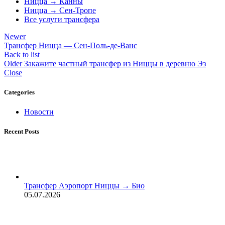
Ницца → Канны
Ницца → Сен-Тропе
Все услуги трансфера
Newer
Трансфер Ницца — Сен-Поль-де-Ванс
Back to list
Older
Закажите частный трансфер из Ниццы в деревню Эз
Close
Categories
Новости
Recent Posts
Трансфер Аэропорт Ниццы → Био
05.07.2026