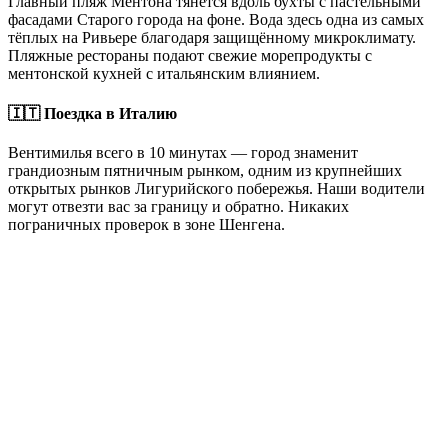
Главный пляж Ментона тянется вдоль бухты с пастельными
фасадами Старого города на фоне. Вода здесь одна из самых
тёплых на Ривьере благодаря защищённому микроклимату.
Пляжные рестораны подают свежие морепродукты с
ментонской кухней с итальянским влиянием.
🇮🇹 Поездка в Италию
Вентимилья всего в 10 минутах — город знаменит
грандиозным пятничным рынком, одним из крупнейших
открытых рынков Лигурийского побережья. Наши водители
могут отвезти вас за границу и обратно. Никаких
пограничных проверок в зоне Шенгена.