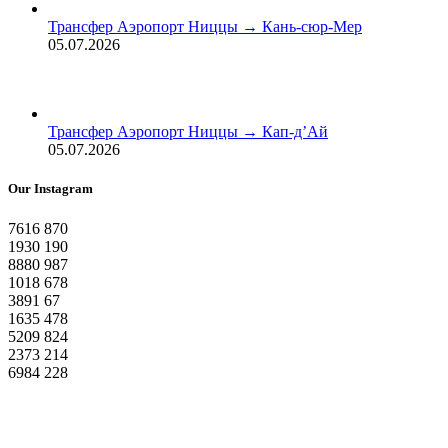
Трансфер Аэропорт Ниццы → Кань-сюр-Мер
05.07.2026
Трансфер Аэропорт Ниццы → Кап-д’Ай
05.07.2026
Our Instagram
7616
870
1930
190
8880
987
1018
678
3891
67
1635
478
5209
824
2373
214
6984
228