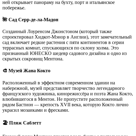
ней открывает панораму на бухту, порт и итальянское
побережье.
🌺 Сад Серр-де-ла-Мадон
Созданный Лоуренсом Джонстоном (который также
спроектировал Хидкот-Мэнор в Англии), этот замечательный
сад включает редкие растения с пяти континентов в серии
террасных комнат, спускающихся по склону холма. Это
признанный ЮНЕСКО шедевр садового дизайна и одно из
скрытых сокровищ Ментона.
🎨 Музей Жана Кокто
Расположенный в эффектном современном здании на
набережной, музей представляет творчество легендарного
французского художника, кинорежиссёра и поэта Жана Кокто,
влюбившегося в Ментон. Не пропустите расположенный
рядом Бастион — крепость XVII века, которую Кокто лично
украсил мозаиками и фресками.
🏖️ Пляж Саблетт