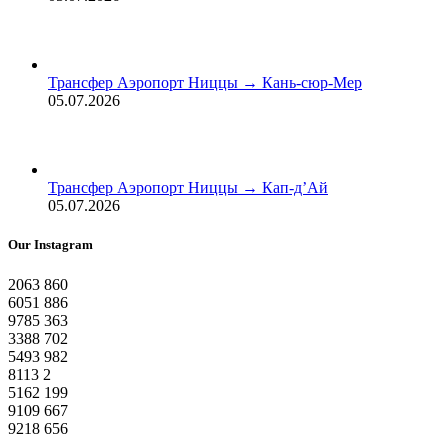
Трансфер Аэропорт Ниццы → Кань-сюр-Мер
05.07.2026
Трансфер Аэропорт Ниццы → Кап-д’Ай
05.07.2026
Our Instagram
2063
860
6051
886
9785
363
3388
702
5493
982
8113
2
5162
199
9109
667
9218
656