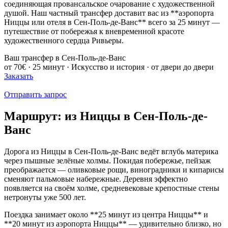
соединяющая провансальское очарование с художественной
душой. Наш частный трансфер доставит вас из **аэропорта
Ниццы или отеля в Сен-Поль-де-Ванс** всего за 25 минут —
путешествие от побережья к вневременной красоте
художественного сердца Ривьеры.
Ваш трансфер в Сен-Поль-де-Ванс
от 70€ · 25 минут · Искусство и история · от двери до двери
Заказать
Отправить запрос
Маршрут: из Ниццы в Сен-Поль-де-
Ванс
Дорога из Ниццы в Сен-Поль-де-Ванс ведёт вглубь материка
через пышные зелёные холмы. Покидая побережье, пейзаж
преображается — оливковые рощи, виноградники и кипарисы
сменяют пальмовые набережные. Деревня эффектно
появляется на своём холме, средневековые крепостные стены
нетронуты уже 500 лет.
Поездка занимает около **25 минут из центра Ниццы** и
**20 минут из аэропорта Ниццы** — удивительно близко, но