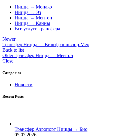
Ницца → Монако
Ницца → Эз
Ницца → Ментон
Ницца → Канны
Все услуги трансфера
Newer
Трансфер Ницца — Вильфранш-сюр-Мер
Back to list
Older
Трансфер Ницца — Ментон
Close
Categories
Новости
Recent Posts
Трансфер Аэропорт Ниццы → Био
05.07.2026