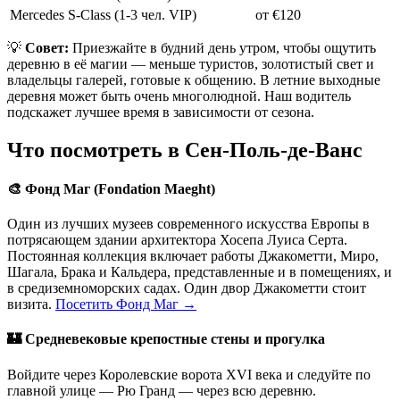
Mercedes S-Class (1-3 чел. VIP)
от €120
💡
Совет:
Приезжайте в будний день утром, чтобы ощутить
деревню в её магии — меньше туристов, золотистый свет и
владельцы галерей, готовые к общению. В летние выходные
деревня может быть очень многолюдной. Наш водитель
подскажет лучшее время в зависимости от сезона.
Что посмотреть в Сен-Поль-де-Ванс
🎨 Фонд Маг (Fondation Maeght)
Один из лучших музеев современного искусства Европы в
потрясающем здании архитектора Хосепа Луиса Серта.
Постоянная коллекция включает работы Джакометти, Миро,
Шагала, Брака и Кальдера, представленные и в помещениях, и
в средиземноморских садах. Один двор Джакометти стоит
визита.
Посетить Фонд Маг →
🏰 Средневековые крепостные стены и прогулка
Войдите через Королевские ворота XVI века и следуйте по
главной улице — Рю Гранд — через всю деревню.