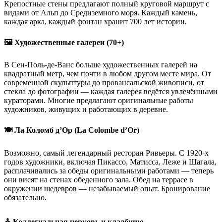
Крепостные стены предлагают полный круговой маршрут с
видами от Альп до Средиземного моря. Каждый камень,
каждая арка, каждый фонтан хранит 700 лет истории.
🖼️ Художественные галереи (70+)
В Сен-Поль-де-Ванс больше художественных галерей на
квадратный метр, чем почти в любом другом месте мира. От
современной скульптуры до провансальской живописи, от
стекла до фотографии — каждая галерея ведётся увлечёнными
кураторами. Многие предлагают оригинальные работы
художников, живущих и работающих в деревне.
🍽️ Ла Коломб д’Ор (La Colombe d’Or)
Возможно, самый легендарный ресторан Ривьеры. С 1920-х
годов художники, включая Пикассо, Матисса, Леже и Шагала,
расплачивались за обеды оригинальными работами — теперь
они висят на стенах обеденного зала. Обед на террасе в
окружении шедевров — незабываемый опыт. Бронирование
обязательно.
⛪ Коллегиальная церковь и кладбище