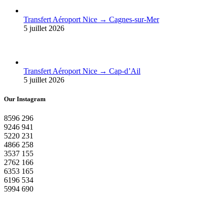
Transfert Aéroport Nice → Cagnes-sur-Mer
5 juillet 2026
Transfert Aéroport Nice → Cap-d’Ail
5 juillet 2026
Our Instagram
8596
296
9246
941
5220
231
4866
258
3537
155
2762
166
6353
165
6196
534
5994
690