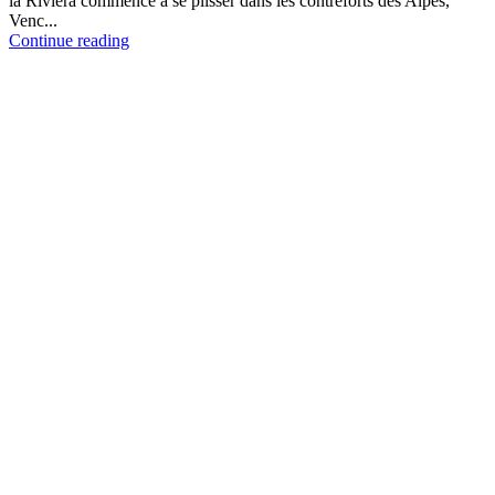
la Riviera commence à se plisser dans les contreforts des Alpes,
Venc...
Continue reading