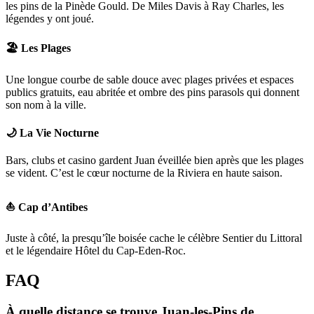
les pins de la Pinède Gould. De Miles Davis à Ray Charles, les
légendes y ont joué.
🏖️ Les Plages
Une longue courbe de sable douce avec plages privées et espaces
publics gratuits, eau abritée et ombre des pins parasols qui donnent
son nom à la ville.
🌙 La Vie Nocturne
Bars, clubs et casino gardent Juan éveillée bien après que les plages
se vident. C’est le cœur nocturne de la Riviera en haute saison.
⛵ Cap d’Antibes
Juste à côté, la presqu’île boisée cache le célèbre Sentier du Littoral
et le légendaire Hôtel du Cap-Eden-Roc.
FAQ
À quelle distance se trouve Juan-les-Pins de