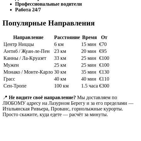
Профессиональные водители
Работа 24/7
Популярные Направления
Направление
Расстояние
Время
От
Центр Ниццы
6 км
15 мин
€70
Антиб / Жуан-ле-Пен
23 км
20 мин
€95
Канны / Ла-Круазет
33 км
25 мин
€100
Мужен
25 км
25 мин
€100
Монако / Монте-Карло
30 км
35 мин
€130
Грасс
40 км
40 мин
€110
Сен-Тропе
100 км
1.5 часа
€300
📍
Не видите своё направление?
Мы доставляем по
ЛЮБОМУ адресу на Лазурном Берегу и за его пределами —
Итальянская Ривьера, Прованс, горнолыжные курорты.
Просто скажите, куда едете — расчёт за минуты.