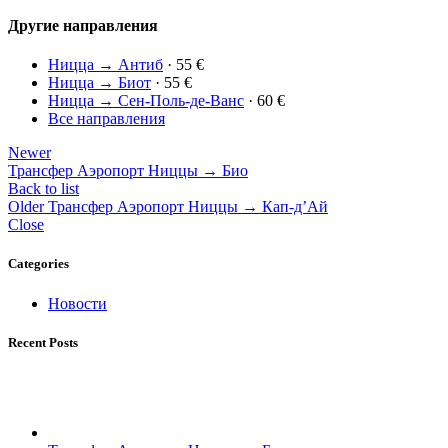
Другие направления
Ницца → Антиб
· 55 €
Ницца → Биот
· 55 €
Ницца → Сен-Поль-де-Ванс
· 60 €
Все направления
Newer
Трансфер Аэропорт Ниццы → Био
Back to list
Older
Трансфер Аэропорт Ниццы → Кап-д’Ай
Close
Categories
Новости
Recent Posts