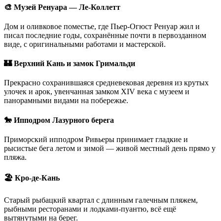
🎨 Музей Ренуара — Ле-Коллетт
Дом и оливковое поместье, где Пьер-Огюст Ренуар жил и
писал последние годы, сохранённые почти в первозданном
виде, с оригинальными работами и мастерской.
🏰 Верхний Кань и замок Гримальди
Прекрасно сохранившаяся средневековая деревня из крутых
улочек и арок, увенчанная замком XIV века с музеем и
панорамными видами на побережье.
🐎 Ипподром Лазурного берега
Приморский ипподром Ривьеры принимает гладкие и
рысистые бега летом и зимой — живой местный день прямо у
пляжа.
🏖️ Кро-де-Кань
Старый рыбацкий квартал с длинным галечным пляжем,
рыбными ресторанами и лодками-пуантю, всё ещё
вытянутыми на берег.