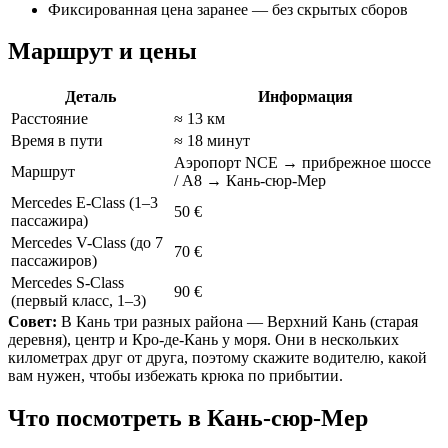
Фиксированная цена заранее — без скрытых сборов
Маршрут и цены
Деталь
Информация
Расстояние
≈ 13 км
Время в пути
≈ 18 минут
Аэропорт NCE → прибрежное шоссе
Маршрут
/ A8 → Кань-сюр-Мер
Mercedes E-Class
(1–3
50 €
пассажира)
Mercedes V-Class
(до 7
70 €
пассажиров)
Mercedes S-Class
90 €
(первый класс, 1–3)
Совет:
В Кань три разных района — Верхний Кань (старая
деревня), центр и Кро-де-Кань у моря. Они в нескольких
километрах друг от друга, поэтому скажите водителю, какой
вам нужен, чтобы избежать крюка по прибытии.
Что посмотреть в Кань-сюр-Мер