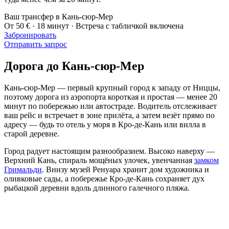
Ваш трансфер в Кань-сюр-Мер
От 50 € · 18 минут · Встреча с табличкой включена
Забронировать
Отправить запрос
Дорога до Кань-сюр-Мер
Кань-сюр-Мер — первый крупный город к западу от Ниццы,
поэтому дорога из аэропорта короткая и простая — менее 20
минут по побережью или автостраде. Водитель отслеживает
ваш рейс и встречает в зоне прилёта, а затем везёт прямо по
адресу — будь то отель у моря в Кро-де-Кань или вилла в
старой деревне.
Город радует настоящим разнообразием. Высоко наверху —
Верхний Кань, спираль мощёных улочек, увенчанная
замком
Гримальди
. Внизу музей Ренуара хранит дом художника и
оливковые сады, а побережье Кро-де-Кань сохраняет дух
рыбацкой деревни вдоль длинного галечного пляжа.