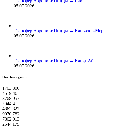
Трансфер Аэропорт Ниццы → Био
05.07.2026
Трансфер Аэропорт Ниццы → Кань-сюр-Мер
05.07.2026
Трансфер Аэропорт Ниццы → Кап-д’Ай
05.07.2026
Our Instagram
1763
306
4519
46
8768
957
2044
4
4862
327
9970
782
7862
913
2544
175