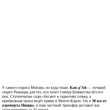
У самого порога Монако, но куда тише,
Кап-д’Ай
— лучший
секрет Ривьеры для тех, кто хочет гламур Княжества без его
цен. Ступенчатые сады сбегают к скрытому пляжу, а
прибрежная тропа ведёт прямо в Монте-Карло. Он в
30 км от
аэропорта Ниццы
, и наш частный трансфер доставит вас
сюда примерно за 35 минут.