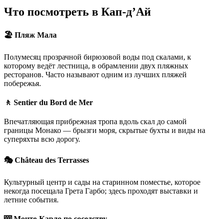
Что посмотреть в Кап-д’Ай
🏖️ Пляж Мала
Полумесяц прозрачной бирюзовой воды под скалами, к
которому ведёт лестница, в обрамлении двух пляжных
ресторанов. Часто называют одним из лучших пляжей
побережья.
🚶 Sentier du Bord de Mer
Впечатляющая прибрежная тропа вдоль скал до самой
границы Монако — брызги моря, скрытые бухты и виды на
суперяхты всю дорогу.
🎭 Château des Terrasses
Культурный центр и сады на старинном поместье, которое
некогда посещала Грета Гарбо; здесь проходят выставки и
летние события.
🎰 Монте-Карло по соседству