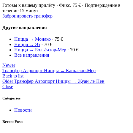
Готовы к вашему прилёту · Фикс. 75 € · Подтверждение в
течение 15 минут
Забронировать трансфер
Другие направления
Ницца → Монако
· 75 €
Ницца → Эз
· 70 €
Ницца → Больё-сюр-Мер
· 70 €
Все направления
Newer
Трансфер Аэропорт Ниццы → Кань-сюр-Мер
Back to list
Older
Трансфер Аэропорт Ниццы → Жуан-ле-Пен
Close
Categories
Новости
Recent Posts