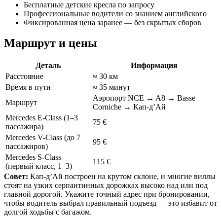
Бесплатные детские кресла по запросу
Профессиональные водители со знанием английского
Фиксированная цена заранее — без скрытых сборов
Маршрут и цены
Деталь
Информация
Расстояние
≈ 30 км
Время в пути
≈ 35 минут
Аэропорт NCE → A8 → Basse
Маршрут
Corniche → Кап-д’Ай
Mercedes E-Class
(1–3
75 €
пассажира)
Mercedes V-Class
(до 7
95 €
пассажиров)
Mercedes S-Class
115 €
(первый класс, 1–3)
Совет:
Кап-д’Ай построен на крутом склоне, и многие виллы
стоят на узких серпантинных дорожках высоко над или под
главной дорогой. Укажите точный адрес при бронировании,
чтобы водитель выбрал правильный подъезд — это избавит от
долгой ходьбы с багажом.